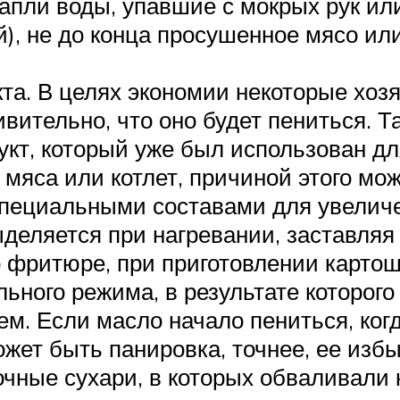
апли воды, упавшие с мокрых рук ил
й), не до конца просушенное мясо ил
та. В целях экономии некоторые хоз
ивительно, что оно будет пениться. 
т, который уже был использован для
 мяса или котлет, причиной этого мо
пециальными составами для увеличе
деляется при нагревании, заставляя
фритюре, при приготовлении картош
ьного режима, в результате которого
м. Если масло начало пениться, когд
ет быть панировка, точнее, ее избыт
чные сухари, в которых обваливали 