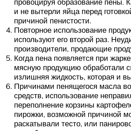
Suzuki
провоцируя образование пены. К
и не вытерли яйца перед готовко
причиной пенистости.
Меню
Повторное использование продук
используют его второй раз. Неуд
производители, продающие продук
Когда пена появляется при жарке
мясную продукцию обработали с
излишняя жидкость, которая и вы
Причинами пенящегося масла во 
средств, использование неправил
переполнение корзины картофеле
пирожки, возможной причиной мож
раскатывали тесто, или панирово