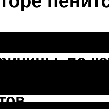
торе пенитс
ричины, по к
 масло может
тов