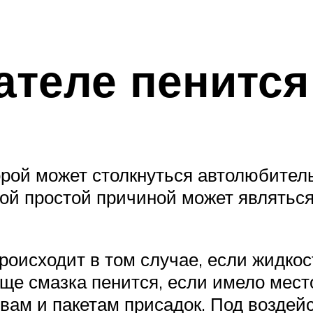
ателе пенится
орой может столкнуться автолюбитель
мой простой причиной может являтьс
роисходит в том случае, если жидко
ще смазка пенится, если имело мес
вам и пакетам присадок. Под возде