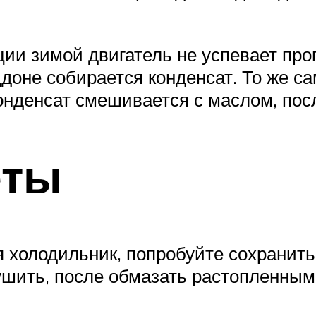
ции зимой двигатель не успевает про
оддоне собирается конденсат. То же 
онденсат смешивается с маслом, посл
еты
я холодильник, попробуйте сохранит
сушить, после обмазать растопленны