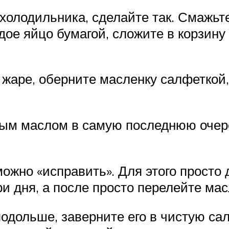
холодильника, сделайте так. Смажьт
дое яйцо бумагой, сложите в корзину
 жаре, оберните масленку салфеткой
ым маслом в самую последнюю очере
жно «исправить». Для этого просто д
ри дня, а после просто перелейте ма
одольше, заверните его в чистую сал