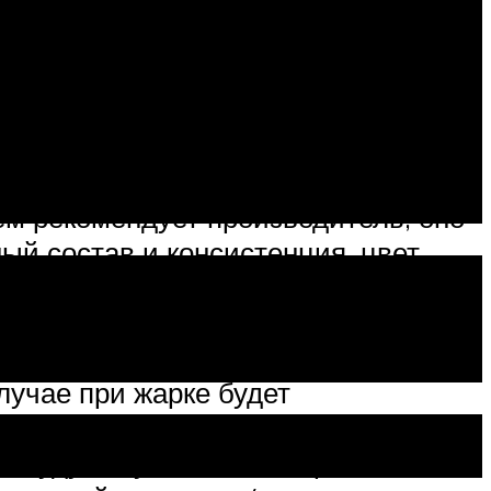
ное масло с характерным запахом
яет при этом вредные вещества.
екомендуется нагревать. В то же
зличных холодных соусов.
ем рекомендует производитель, оно
ный состав и консистенция, цвет
удет пениться как шампунь, его
вкусной.
логии при изготовлении продукта,
лучае при жарке будет
ессе готовки. Например, если рядом
 будут опускаться в жир,