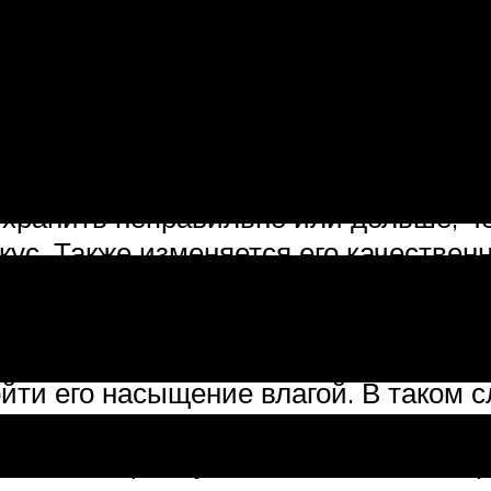
го продукта. «Домашнее», неочищен
 пенится при нагревании, но и выдел
жир непригоден для жарки, его не р
 заправки салатов, приготовления ра
о хранить неправильно или дольше, ч
кус. Также изменяется его качествен
 на прогорклом масле нельзя – оно б
дастся продуктам – еда получится не
зводитель допускает нарушение техно
йти его насыщение влагой. В таком с
Также вода может попасть уже в проц
я с кипящим бульоном, частички пара