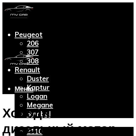
Peugeot
206
307
308
Renault
Duster
Kaptur
Меню
Logan
Megane
Холодный
Symbol
Lada
дизельный мотор
2110