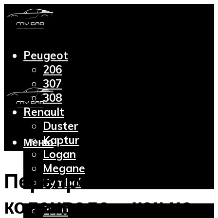
Peugeot
206
307
308
Renault
Duster
Kaptur
Меню
Logan
Megane
Перепрессовка
Symbol
Lada
коленвала – как не
2110