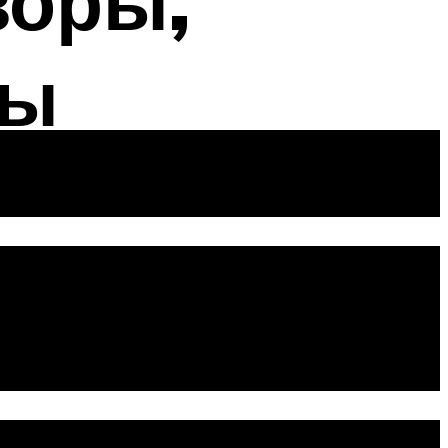
зоры,
вы