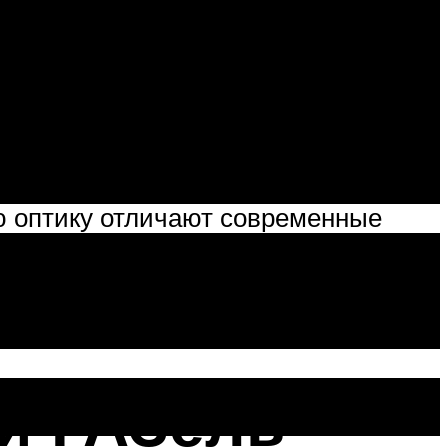
ый кузов, который радикально
й грузовик выглядит весьма
делей грузовиков для бизнеса в
лько логотип. Бампер «раздулся»
ю оптику отличают современные
ицо автомобиля ещё более
входит и сетка для дополнительного
ки ГАЗель