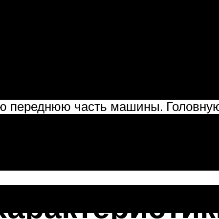
ёкие от автомобилей, это оригинальн
моделей. И теперь этот отечественны
 стал одной из самых популярных мо
/model/gaz/gazel-next/.
ную решётку, неизменным остался то
сю переднюю часть машины. Головну
тодиодные полосы, которые делают л
ичное продолжение бампера. В него 
ря-противотуманки.
характеристи