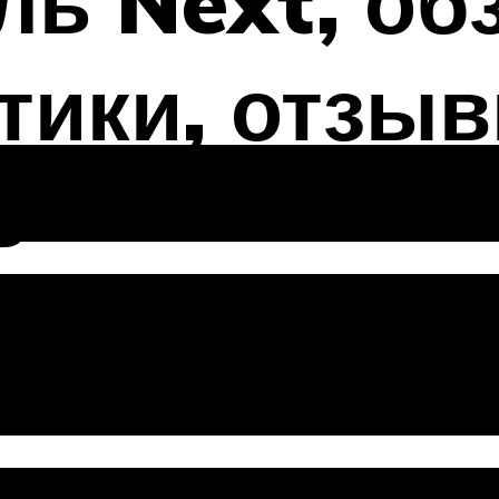
ль Next, об
тики, отзы
в
зели Next