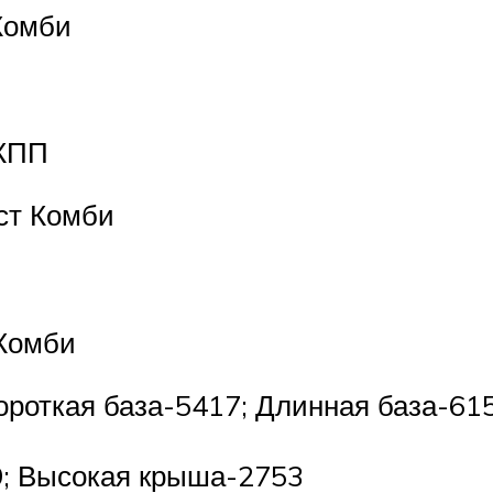
Комби
МКПП
ст Комби
 Комби
ороткая база-5417; Длинная база-61
9; Высокая крыша-2753