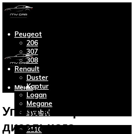
Peugeot
206
307
308
Renault
Duster
Kaptur
Меню
Logan
Megane
Упала компрессия
Symbol
Lada
дизельного
2110