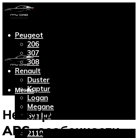
Peugeot
206
307
308
Renault
Duster
Kaptur
Меню
Logan
Megane
Неисправности
Symbol
Lada
ABS: особенности
2110