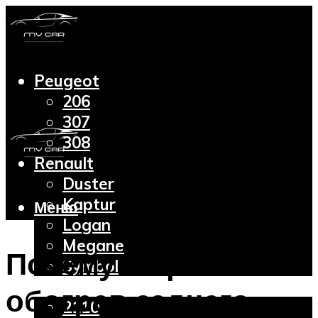
Peugeot
206
307
308
Renault
Duster
Kaptur
Меню
Logan
Megane
Почему не работает
Symbol
Lada
обогрев заднего
2110