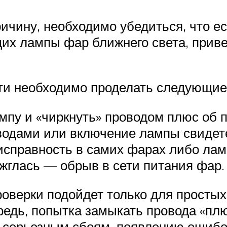
ичину, необходимо убедиться, что е
их лампы фар ближнего света, привед
ти необходимо проделать следующие
мпу и «чиркнуть» проводом плюс об 
одами или включение лампы свидетел
еисправность в самих фарах либо лам
ажглась — обрыв в сети питания фар.
роверки подойдет только для просты
редь, попытка замыкать провода «плю
 серьезным сбоям, появлению ошибок