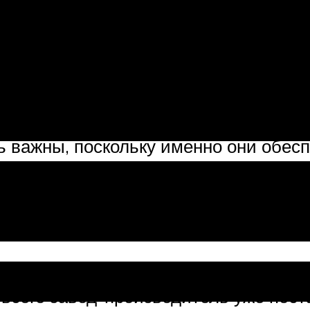
 во время движения автомобиля – оч
телю, его пассажирам и другим учас
едства, водителю необходимо четко в
ь важны, поскольку именно они обес
смурной погоды. На сегодня представ
можно условно разделить на такие ка
 где используются галогенные, ксен
ое предназначение, дополнительное
 всего завод-производитель уже пос