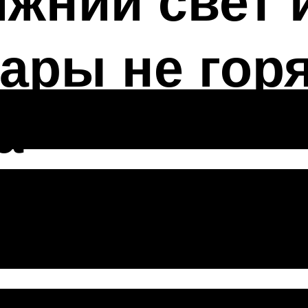
жний свет 
ары не горя
а
ближний свет: