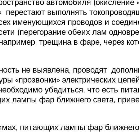
ространство автомобиля (окисление 
и» перестают выполнять токопроводя
сех именующихся проводов и соедине
сети (перегорание обеих лам одновре
например, трещина в фаре, через кот
ность не выявлена, проводят дополн
ры «прозвонки» электрических цепей
необходимо убедиться, что есть пита
их лампы фар ближнего света, привед
ммах, питающих лампы фар ближнего с