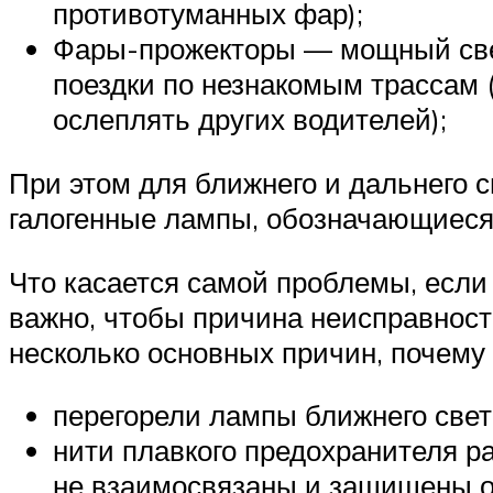
Suzuki
противотуманных фар);
Фары-прожекторы — мощный свет
Меню
поездки по незнакомым трассам 
ослеплять других водителей);
При этом для ближнего и дальнего 
галогенные лампы, обозначающиеся п
Что касается самой проблемы, если
важно, чтобы причина неисправност
несколько основных причин, почему 
перегорели лампы ближнего свет
нити плавкого предохранителя р
не взаимосвязаны и защищены о