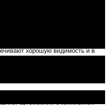
ень важный фактор,
тникам дорожного движения.
идеть дорогу, по которой движется
печивают хорошую видимость и в
лены несколько типов
тегории:
оновые, разрядные лампы высокой
 освещение дороги во время
тавляет автомобили с комплектом