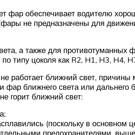
 фар обеспечивает водителю хорош
(фары не предназначены для движения
света, а также для противотуманных 
о типу цоколя как R2, H1, H3, H4, H
 не работает ближний свет, причины
и фар ближнего света или дальнего б
не горит ближний свет:
а;
асплавились (поскольку в основном 
тдельными предохранителями, вышед