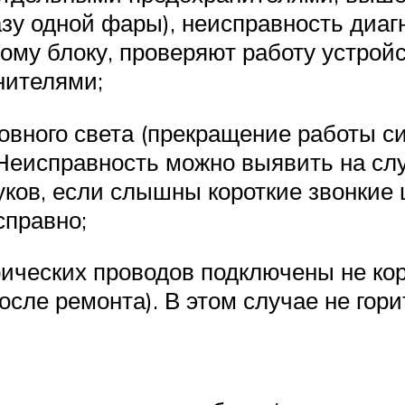
азу одной фары), неисправность диаг
ому блоку, проверяют работу устрой
нителями;
овного света (прекращение работы с
. Неисправность можно выявить на сл
ов, если слышны короткие звонкие щ
справно;
ических проводов подключены не ко
сле ремонта). В этом случае не гори