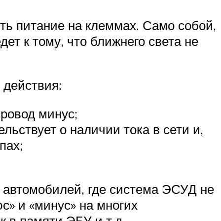
сть питание на клеммах. Само собой,
ет к тому, что ближнего света не
 действия:
провод минус;
ьствует о наличии тока в сети и,
пах;
х автомобилей, где система ЭСУД не
с» и «минус» на многих
 в памяти ЭБУ и т.д.