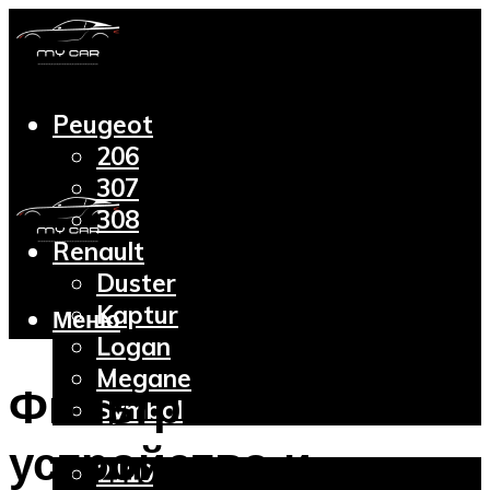
Peugeot
206
307
308
Renault
Duster
Kaptur
Меню
Logan
Megane
Фильтр масляный:
Symbol
Lada
устройство и
2110