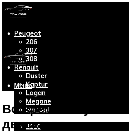
Peugeot
206
307
308
Renault
Duster
Kaptur
Меню
Logan
Megane
Во время запуска
Symbol
Lada
двигателя
2110