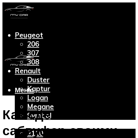
Peugeot
206
307
308
Renault
Duster
Kaptur
Меню
Logan
Megane
Как сделать
Symbol
Lada
сабвуфер своими
2110