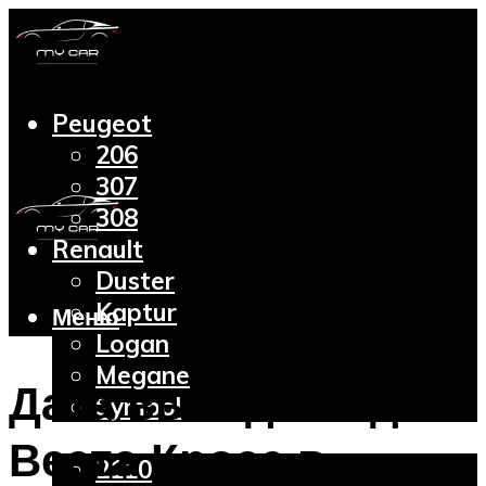
Peugeot
206
307
308
Renault
Duster
Kaptur
Меню
Logan
Megane
Дата выхода Лада
Symbol
Lada
Веста Кросс в
2110