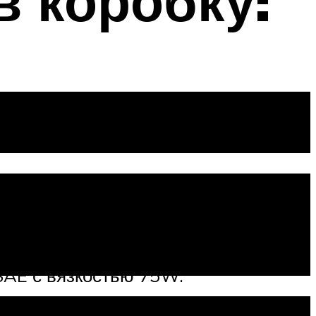
в коробку:
и, но при этом необходимо
SAE с вязкостью 75W.