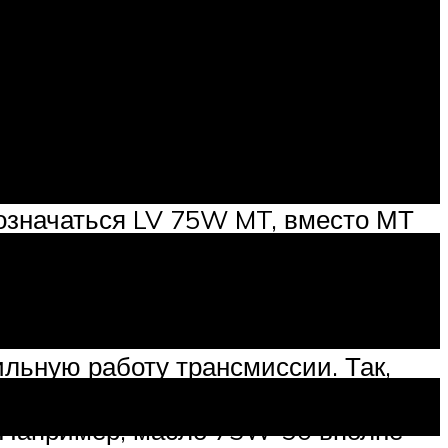
. Рекомендуемое масло в механику —
обозначаться LV 75W MT, вместо МТ
кул у масла 08885-81001.
 GL 4.
льную работу трансмиссии. Так,
 минуты после запуска двигателя
. Например, масло 75W-90 вполне