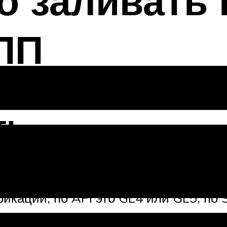
о заливать 
ПП
ть
о» масла допустимо заливать аналог
кации, по API это GL4 или GL5, по 