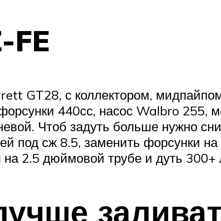
Z-FE
rett GT28, с коллектором, мидпайпо
орсунки 440сс, насос Walbro 255, мо
невой. Чтоб задуть больше нужно сн
ей под сж 8.5, заменить форсунки на
 на 2.5 дюймовой трубе и дуть 300+ л
лучше заливат