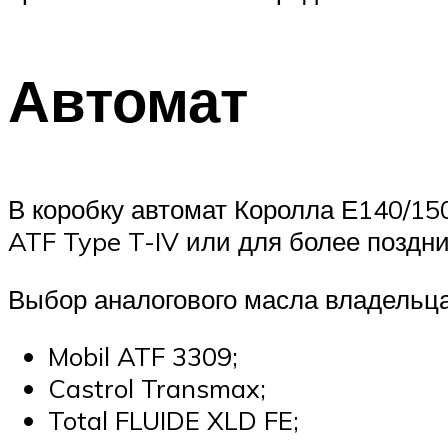
Автомат
В коробку автомат Королла Е140/1
ATF Type T-IV или для более поздн
Выбор аналогового масла владельц
Mobil ATF 3309;
Castrol Transmax;
Total FLUIDE XLD FE;