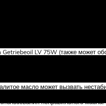
ная коробка передач на Corolla E15
n Getriebeoil LV 75W (также может 
 вовсе ничего не указывается). Арти
изводитель — Toyota Gear Oil 75W-90
залитое масло может вызвать нестаби
ач в МКПП и гул, который в течении
использования неправильного масла