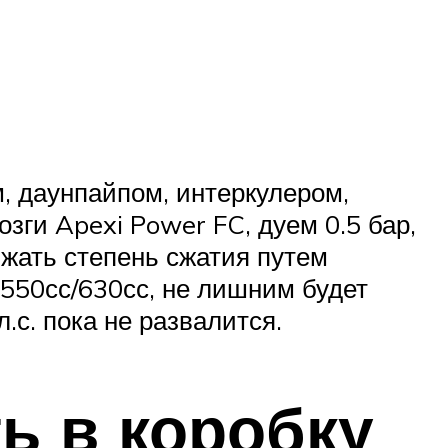
м, даунпайпом, интеркулером,
зги Apexi Power FC, дуем 0.5 бар,
ижать степень сжатия путем
 550сс/630сс, не лишним будет
.с. пока не развалится.
ь в коробку