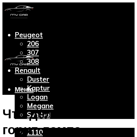
Peugeot
206
307
308
Renault
Duster
Kaptur
Меню
Logan
Megane
Что делать если
Symbol
Lada
горит лампа
2110