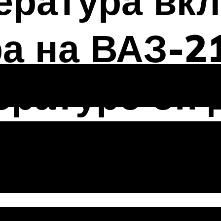
ература вк
а на ВАЗ-21
ературе он
ть
и распростра