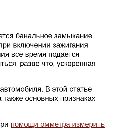
яется банальное замыкание
 при включении зажигания
ния все время подается
ься, разве что, ускоренная
автомобиля. В этой статье
 а также основных признаках
при
помощи омметра измерить