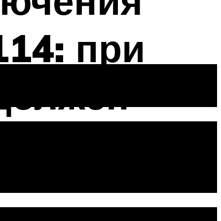
лючения
14: при
 должен
ненные