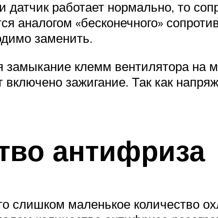
ли датчик работает нормально, то со
тся аналогом «бесконечного» сопроти
одимо заменить.
 замыкание клемм вентилятора на ма
ет включено зажигание. Так как напр
тво антифриза
то слишком маленькое количество о