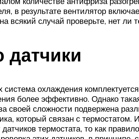
алом количестве антифриза разогрев
еля, в результате вентилятор включа
на всякий случай проверьте, нет ли 
о датчики
 система охлаждения комплектуется 
ния более эффективно. Однако такая
з-за своей сложности подвержена раз
ика, который связан с термостатом.
датчиков термостата, то как правило
роверка этих датчиков, в принципе, 