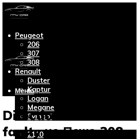
Peugeot
206
307
308
Renault
Duster
Kaptur
Меню
Logan
Megane
Direction indicator
Symbol
Lada
faulty на Пежо 308:
2110