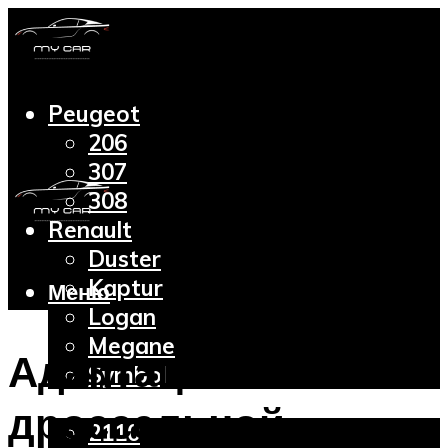
Peugeot
206
307
308
Renault
Duster
Kaptur
Меню
Logan
Megane
Адаптация
Symbol
Lada
дроссельной
2110