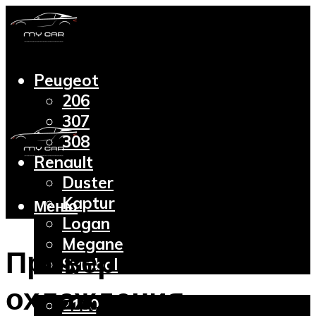
Peugeot
206
307
308
Renault
Duster
Kaptur
Меню
Logan
Megane
Проверка системы
Symbol
Lada
охлаждения
2110