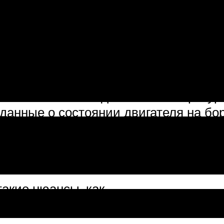
ры с контроллером уровня теплоноси
ературы чиллера, второй используе
. По показаниям датчика температур
данные о состоянии двигателя на бо
ля, его перегрев и оптимальную раб
определяют работоспособность сист
такие нюансы, как