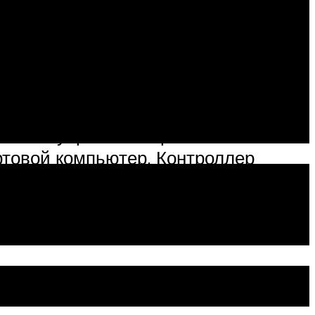
теля. В то время как первый
тся для управления объемом
ы блок управления распознает
ртовой компьютер. Контроллер
очую температуру ДВС. Импульсы,
емы управления двигателем