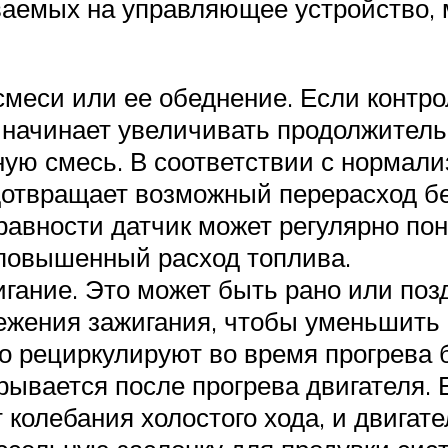
аваемых на управляющее устройство,
еси или ее обеднение. Если контро
 начинает увеличивать продолжитель
ную смесь. В соответствии с нормал
едотвращает возможный перерасход б
равности датчик может регулярно пон
 повышенный расход топлива.
игание. Это может быть рано или поз
режения зажигания, чтобы уменьшить
рециркулируют во время прогрева б
рывается после прогрева двигателя.
колебания холостого хода, и двигате