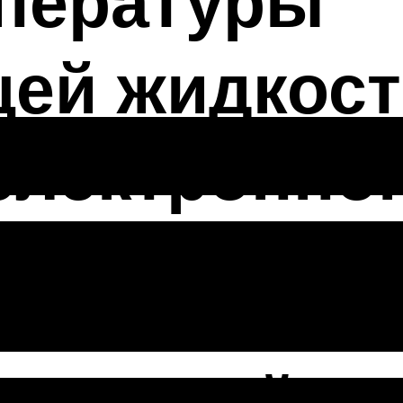
мпературы
ей жидкост
лектронног
я
ие устройств