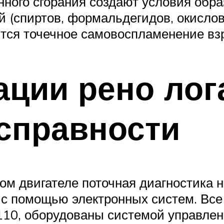
нного сгорания создают условия обра
(спиртов, формальдегидов, окислов
ится точечное самовоспламенение вз
ации рено лог
справности
м двигателе поточная диагностика н
с помощью электронных систем. Все 
110, оборудованы системой управлен