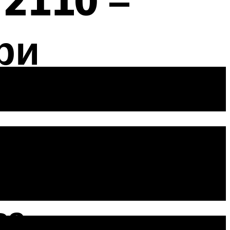
2110 –
ри
ва