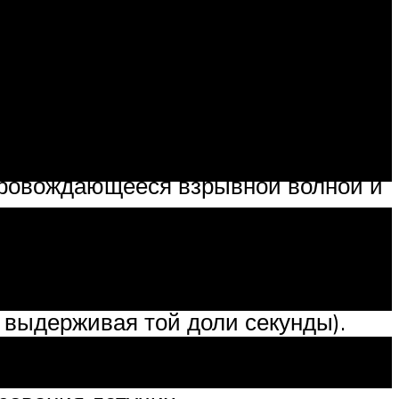
ции горения бензиновой смеси. В
арами исходной смеси, повторно
роизвольное сгорание топливной
опровождающееся взрывной волной и
авление в цилиндре. Затем, через
ако, в силу вышеперечисленных
 выдерживая той доли секунды).
ления. В купе с давлением поршня