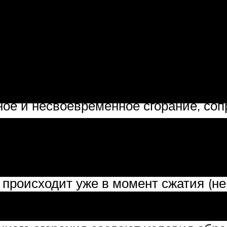
орания, в процессе химической реак
вторичные продукты, смешиваясь с п
вая неконтролируемый взрыв и самоп
нное и несвоевременное сгорание, с
ень в ДВС сжимает смесь, создавая д
лжно произойти воспламенение. Одн
происходит уже в момент сжатия (не
 образуется фронт увеличенного дав