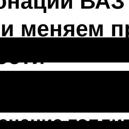
онации ВАЗ 
и меняем п
ости
роизвольное
енение топли