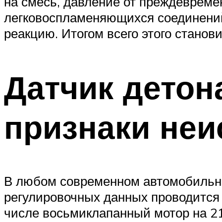
на смесь, давление от преждевреме
Suzuki
легковоспламеняющихся соединений 
реакцию. Итогом всего этого станов
Меню
Датчик детон
признаки неи
В любом современном автомобильно
регулировочных данных проводится 
числе восьмиклапанный мотор на 2