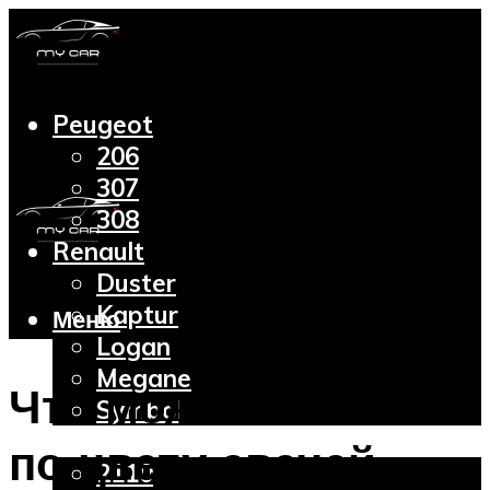
Peugeot
206
307
308
Renault
Duster
Kaptur
Меню
Logan
Megane
Что можно понять
Symbol
Lada
по цвету свечей
2110