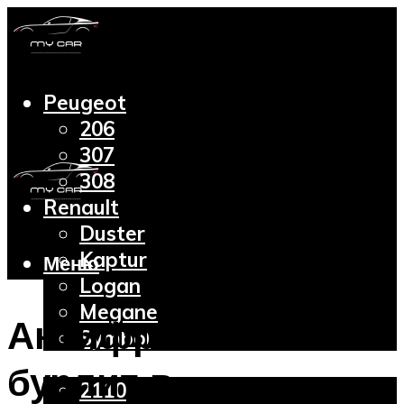
Peugeot
206
307
308
Renault
Duster
Kaptur
Меню
Logan
Megane
Антифриз кипит и
Symbol
Lada
бурлит в
2110