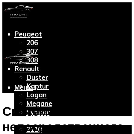
Peugeot
206
307
308
Renault
Duster
Kaptur
Меню
Logan
Megane
Система
Symbol
Lada
непосредственного
2110