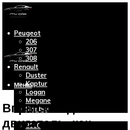
Peugeot
206
307
308
Renault
Duster
Kaptur
Меню
Logan
Megane
Впрыск воды в
Symbol
Lada
двигатель: как
2110