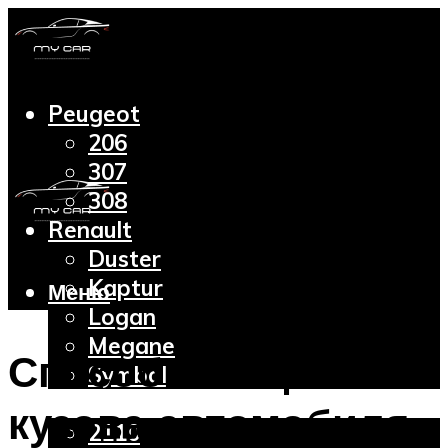
Peugeot
206
307
308
Renault
Duster
Kaptur
Меню
Logan
Megane
Способы защиты
Symbol
Lada
кузова автомобиля
2110