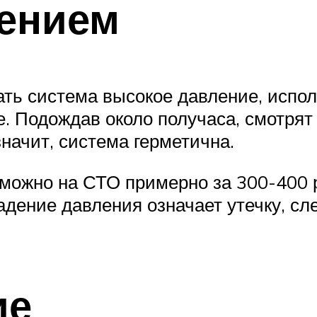
ением
ть система высокое давление, исполь
. Подождав около получаса, смотрят
начит, система герметична.
ожно на СТО примерно за 300-400 ру
адение давления означает утечку, сл
ие