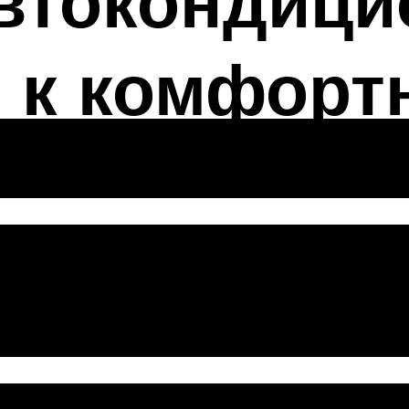
втокондици
 к комфорт
ь качество ра