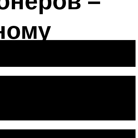
онеров –
ному
боты