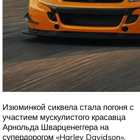
Изюминкой сиквела стала погоня с
участием мускулистого красавца
Арнольда Шварценеггера на
супердорогом «Harley Davidson».