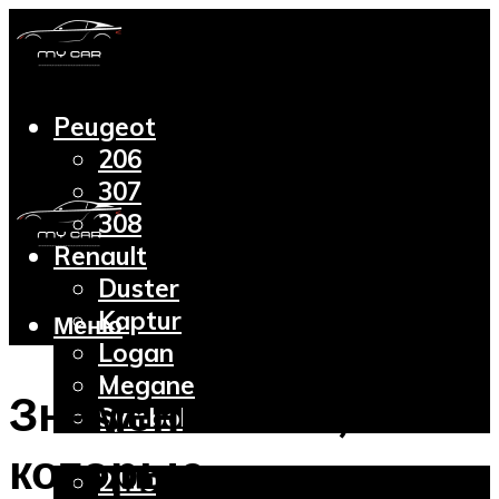
Peugeot
206
307
308
Renault
Duster
Kaptur
Меню
Logan
Megane
Знаменитости,
Symbol
Lada
которые
2110