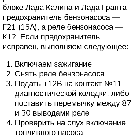
Suzuki
блоке Лада Калина и Лада Гранта
предохранитель бензонасоса —
Меню
F21 (15А), а реле бензонасоса —
К12. Если предохранитель
исправен, выполняем следующее:
Включаем зажигание
Снять реле бензонасоса
Подать +12В на контакт №11
диагностической колодки, либо
поставить перемычку между 87
и 30 выводами реле
Проверить на слух включение
топливного насоса