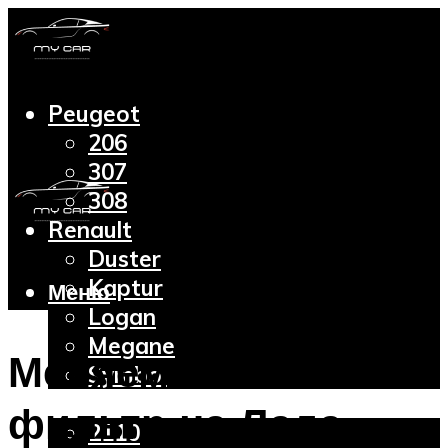
Peugeot
206
307
308
Renault
Duster
Kaptur
Меню
Logan
Megane
Меняем топливный
Symbol
Lada
фильтр на Лада
2110