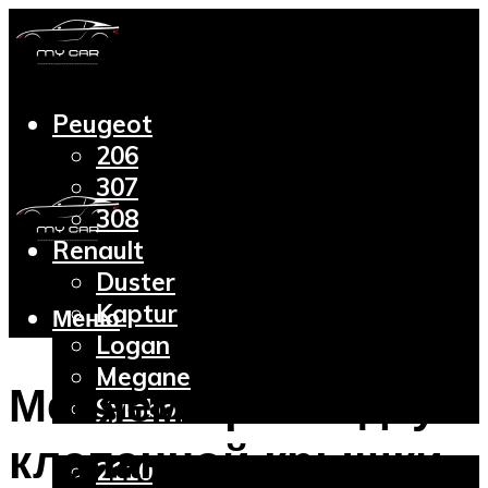
Peugeot
206
307
308
Renault
Duster
Kaptur
Меню
Logan
Megane
Меняем прокладку
Symbol
Lada
клапанной крышки
2110