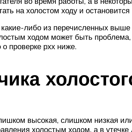
гателя во время работы, а в некотор
тать на холостом ходу и остановится 
 какие-либо из перечисленных выше 
олостым ходом может быть проблема,
 о проверке рхх ниже.
чика холостог
лишком высокая, слишком низкая ил
авления холостым ходом, а в утечке 