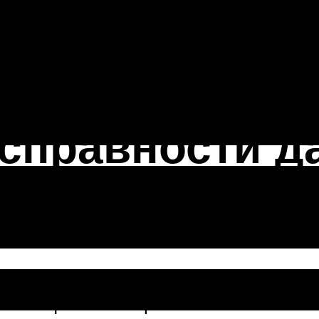
езначительно отличаться в зависимо
всего для понимания того где стоит д
справности д
да
апан управления холостым ходом вы
 потенциальной проблеме: