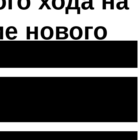
го хода на
ие нового
стого хода