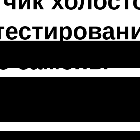
чик холосто
тестирован
о замены
я датчик холо