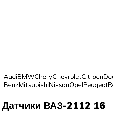
AudiBMWCheryChevroletCitroenDae
BenzMitsubishiNissanOpelPeugeot
Датчики ВАЗ-2112 16