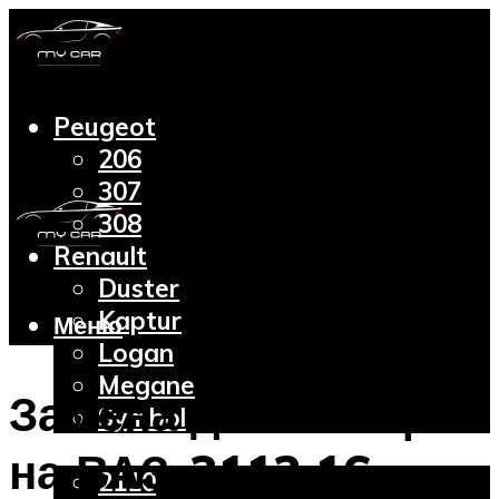
Peugeot
206
307
308
Renault
Duster
Kaptur
Меню
Logan
Megane
Замена датчика фаз
Symbol
Lada
на ВАЗ-2112 16
2110