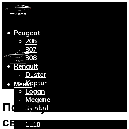
Peugeot
206
307
308
Renault
Duster
Kaptur
Меню
Logan
Megane
Почему заливает
Symbol
Lada
свечи на инжекторе
2110