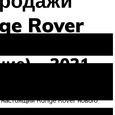
продажи
ge Rover
ние) – 2021
Новая модель через три года
 настоящий Range Rover нового