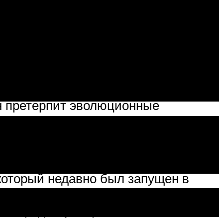
ими гигантами как: Porsche
ругих разнообразных автомобилей
значительно сэкономить вес, при
йн претерпит эволюционные
родаж.
 который недавно был запущен в
оров Ford V6 и V8 уйдут на свалку
го города Вулвергемптон.