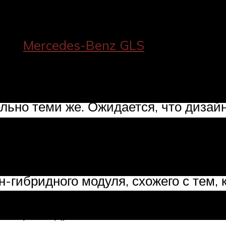
тупить в борьбу за покупателя с так
о же
Mercedes-Benz GLS
и более 10 д
ему миру.
 новую архитектуру, которая сможет 
льно теми же. Ожидается, что диза
ктрической версии с самого начала п
инку пятого поколения
н-гибридного модуля, схожего с тем,
рименяемые двигатели на основе мот
стицилиндровых блоков из английско