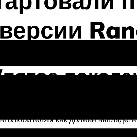
тартовали 
версии Ran
(пятое поколе
юбителей классического Лэнд Ровер. 
автолюбителям как должен выглядеть