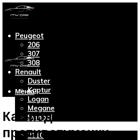
Peugeot
206
307
308
Renault
Duster
Kaptur
Меню
Logan
Megane
Как подключить
Symbol
Lada
противотуманки:
2110