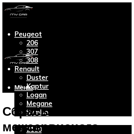
Peugeot
206
307
308
Renault
Duster
Kaptur
Меню
Logan
Megane
Сбрасываем значок
Symbol
Lada
межсервисного
2110