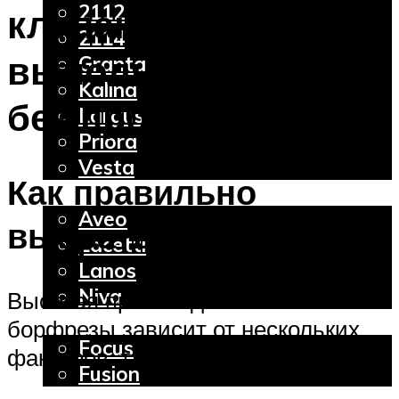
2112
клапанов – как
2114
выполнить работу
Granta
Kalina
без проблем?
Largus
Priora
Vesta
Как правильно
Chevrolet
Aveo
выбрать шарошку
Lacetti
Lanos
Niva
Высокая производительность
Ford
борфрезы зависит от нескольких
Focus
факторов, таких как:
Fusion