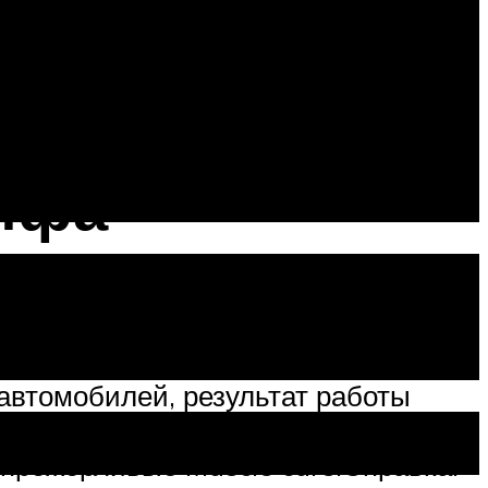
бления горючего как в
лошадиных сил, а топлива расходует
ого нашего сравнения.
мифа
те об этих античных временах.
и наш материал это доказывает на
автомобилей, результат работы
иваем миф, о том, что американцы
 прожорливые Muscle cars.Справка: