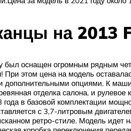
.Цена за модель в 2021 году около 1
канцы на 2013 
оду был оснащен огромным рядным ч
 При этом цена на модель оставалас
ли дополнительными опциями. К маш
евянная отделка салона, и рулевое к
3 года в базовой комплектации мощно
ставляется с 3,7-литровым двигател
сканном ретро-стиле. Модель идет н
ческая коробка переключения перед