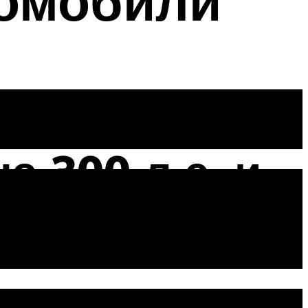
омобили
 300 л.с. и
км