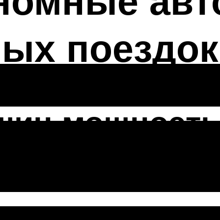
номные авт
ных поездок
ин мощностью
итров на 100 