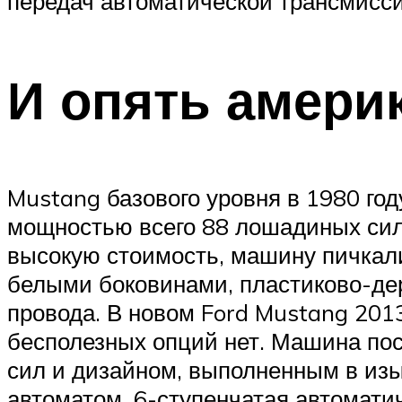
передач автоматической трансмиссии
И опять амери
Mustang базового уровня в 1980 г
мощностью всего 88 лошадиных сил!
высокую стоимость, машину пичка
белыми боковинами, пластиково-дер
провода. В новом Ford Mustang 201
бесполезных опций нет. Машина по
сил и дизайном, выполненным в изы
автоматом. 6-ступенчатая автомати