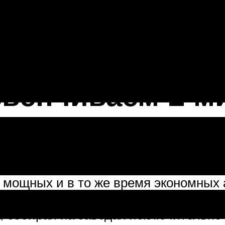
ые автомобили с показателями потре
нах двигатель выдает не менее 300 
азатель расхода малолитражек из друг
звенчиваем 2 
а автомате более прожорливы. Забудь
ческих коробок экономней механики 
х мощных и в то же время экономных 
шленности. Таким образом, развенч
, собирая на заводах исключительно