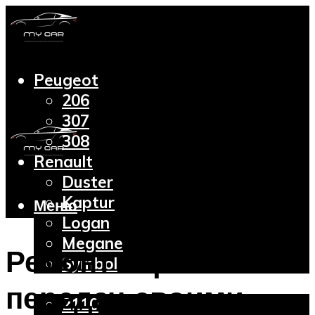
Peugeot
206
307
308
Renault
Duster
Kaptur
Меню
Logan
Megane
Ремонт коробки
Symbol
Lada
передач своими
2110