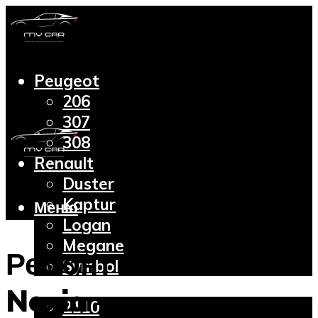
Peugeot
206
307
308
Renault
Duster
Kaptur
Меню
Logan
Megane
Ремонт Daewoo
Symbol
Lada
Nexia —
2110