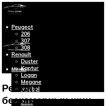
Peugeot
206
307
308
Renault
Duster
Kaptur
Меню
Logan
Megane
Ремонт
Symbol
Lada
бескамерных шин
2110