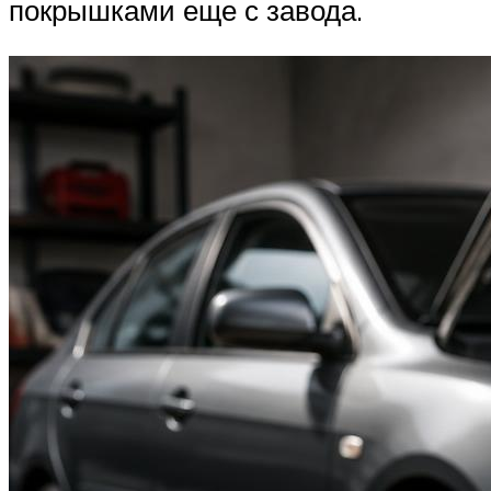
Suzuki
покрышками еще с завода.
Меню