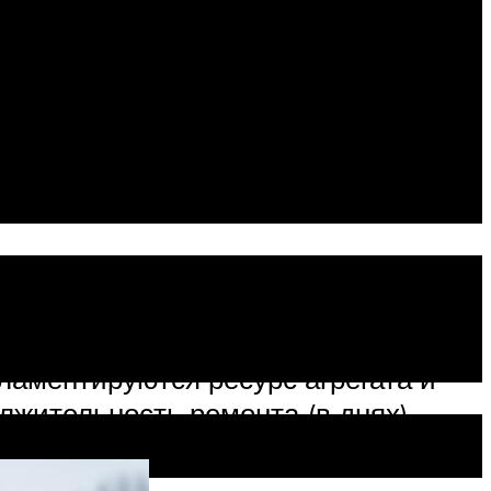
го или близкого к полному
влением любых его частей, включая
а специальных авторемонтных
 всех неисправных агрегатов, узлов
грегаты после капитального ремонта
я замена ремонта полнокомплектных
ты, требующие капитального
од позволяет значительно сократить
ламентируются ресурс агрегата и
жительность ремонта (в днях).