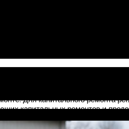
восстановлении исправности и полно
 (агрегата) с заменой или восстано
обиля и его агрегатов проводится н
полную разборку, ремонт или замену
овку и испытание. Автомобиль и его а
 нового.
асти капитального ремонта являетс
й метод ремонта, при котором агрега
ятые из оборотного фонда. Этот мет
онте. Для капитального ремонта рег
ющих капитальных ремонтов и продол