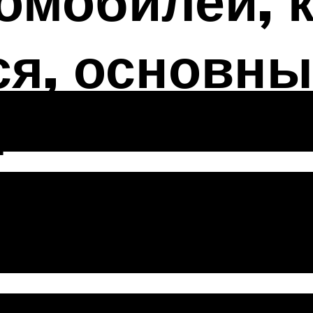
омобилей, 
ся, основны
я
 ремонт