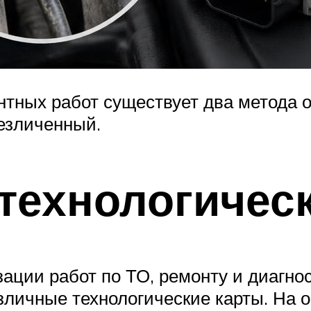
нтных работ существует два метода 
безличенный.
технологичес
ации работ по ТО, ремонту и диагно
зличные технологические карты. На о