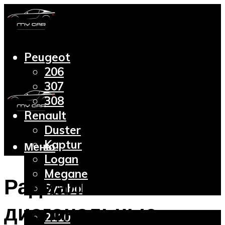
Peugeot
206
307
308
Renault
Duster
Kaptur
Меню
Logan
Megane
Радиальные и
Symbol
Lada
диагональные
2110