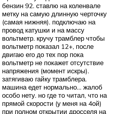
Suzuki
бензин 92. ставлю на коленвале
метку на самую длинную черточку
Меню
(самая нижняя). подключаю на
провод катушки и на массу
вольтметр. кручу трамблер чтобы
вольтметр показал 12+, после
двигаю его до тех пор пока
вольтметр не покажет отсутствие
напряжения (момент искры).
затягиваю гайку трамблера.
машина едет нормально… жалоб
особо нету. но где то читал, что на
прямой скорости (у меня на 4ой)
при полном открытии дросселя на