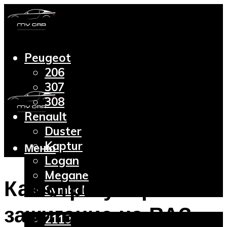
Peugeot
206
307
308
Renault
Duster
Kaptur
Меню
Logan
Megane
Как отрегулировать
Symbol
Lada
зажигание на ВАЗ
2110