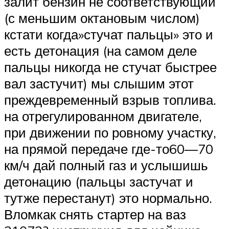
залит бензин не соответствующий
(с меньшим октановым числом)
кстати когда»стучат пальцы» это и
есть детонация (на самом деле
пальцы никогда не стучат быстрее
вал застучит) мы слышим этот
преждевременный взрыв топлива.
на отрегулированном двигателе,
при движении по ровному участку,
на прямой передаче где-то60—70
км/ч дай полный газ и услышишь
детонацию (пальцы застучат и
тутже перестанут) это нормально.
Вломкак снять стартер на ваз