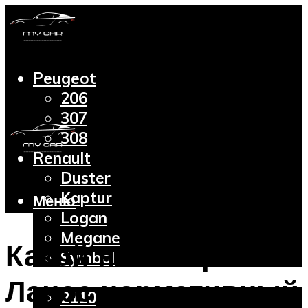
Peugeot
206
307
308
Renault
Duster
Kaptur
Меню
Logan
Megane
Какой на Шевроле
Symbol
Lada
Ланос нормативный
2110