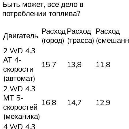
Быть может, все дело в
потреблении топлива?
Расход
Расход
Расход
Двигатель
(город)
(трасса)
(смешанн
2 WD 4.3
АТ 4-
15,7
13,8
11,8
скорости
(автомат)
2 WD 4.3
МТ 5-
16,8
14,7
12,9
скоростей
(механика)
4 WD 4.3