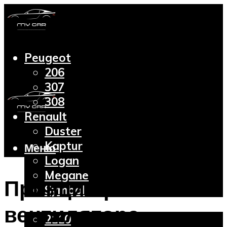
Peugeot
206
307
308
Renault
Duster
Kaptur
Меню
Logan
Megane
Принцип работы
Symbol
Lada
вентилятора
2110