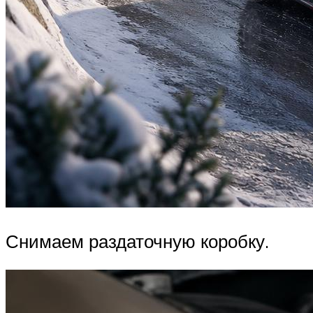
Снимаем раздаточную коробку.