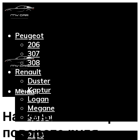
Peugeot
206
307
308
Renault
Duster
Kaptur
Меню
Logan
Megane
На Рено Логан при
Symbol
Lada
повороте руля
2110