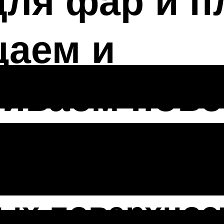
ля фар и п
щаем и
ливаем пове
мобильные по
ых поверхнос