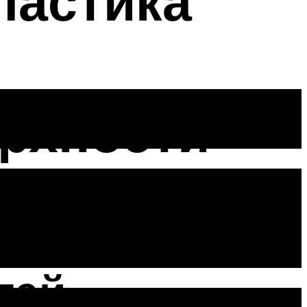
ластика
рхности
лироли для
тей