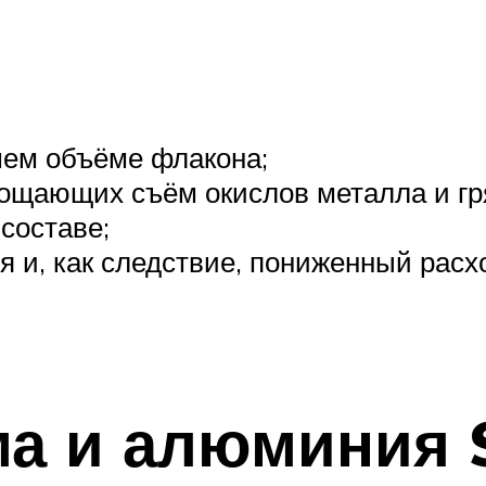
шем объёме флакона;
рощающих съём окислов металла и гр
составе;
 и, как следствие, пониженный расх
ома и алюминия