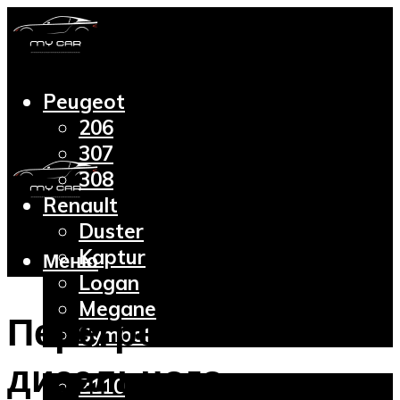
Peugeot
206
307
308
Renault
Duster
Kaptur
Меню
Logan
Megane
Перегрев
Symbol
Lada
дизельного
2110