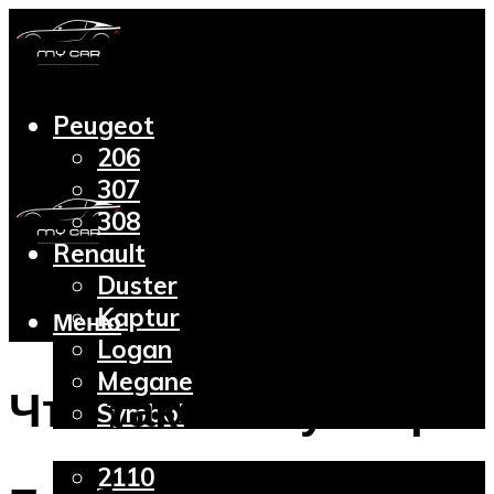
Peugeot
206
307
308
Renault
Duster
Kaptur
Меню
Logan
Megane
Что такое плунжер?
Symbol
Lada
2110