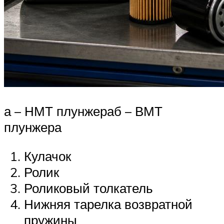
а – НМТ плунжераб – ВМТ
плунжера
Кулачок
Ролик
Роликовый толкатель
Нижняя тарелка возвратной
пружины